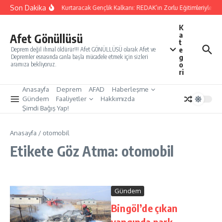
İçeriğe atla
Son Dakika
Yarınları Kurtaracak Gençlik Kalkanı: REDAK’ın Zorlu Eğitimleriyle Tür
K
a
Afet Gönüllüsü
t
e
Deprem değil ihmal öldürür!!! Afet GÖNÜLLÜSÜ olarak Afet ve
g
Depremler esnasında canla başla mücadele etmek için sizleri
o
aramıza bekliyoruz.
ri
Anasayfa
Deprem
AFAD
Haberleşme
Gündem
Faaliyetler
Hakkımızda
Şimdi Bağış Yap!
Anasayfa
/
otomobil
Etikete Göz Atma: otomobil
Gündem
Bingöl’de çıkan
yangında park