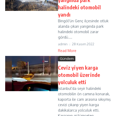
halindeki otomobil
yandı
Bingöl'ün Genç ilçesinde otluk
alanda çıkan yangında park
halindeki otomobil zarar
gördü....
admin
28 Kasım 2022
Read More
Gündem
Ceviz yiyen karga
otomobil üzerinde
yolculuk etti
İstanbul'da seyir halindeki
otomobilin ön camına konarak,
kaporta ile cam arasına sıkışmış
cevizi çıkarıp yiyen karga
dakikalarca yolculuk etti.
Karganın gülümseten