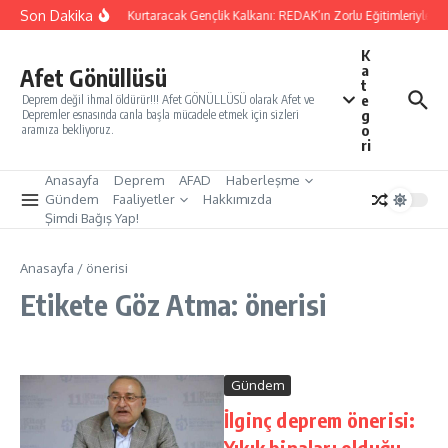
İçeriğe atla
Son Dakika
Yarınları Kurtaracak Gençlik Kalkanı: REDAK’ın Zorlu Eğitimleriyle Tü
K
a
Afet Gönüllüsü
t
e
Deprem değil ihmal öldürür!!! Afet GÖNÜLLÜSÜ olarak Afet ve
g
Depremler esnasında canla başla mücadele etmek için sizleri
o
aramıza bekliyoruz.
ri
Anasayfa
Deprem
AFAD
Haberleşme
Gündem
Faaliyetler
Hakkımızda
Şimdi Bağış Yap!
Anasayfa
/
önerisi
Etikete Göz Atma: önerisi
Gündem
İlginç deprem önerisi:
Yıkık binaları olduğu