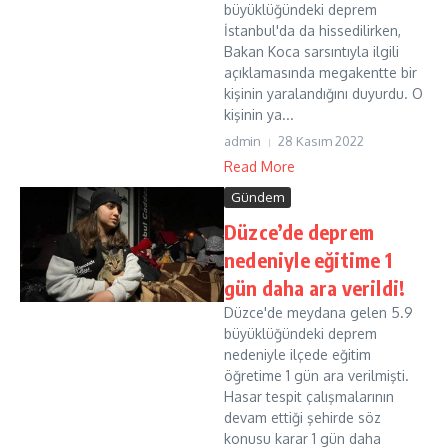
büyüklüğündeki deprem
İstanbul'da da hissedilirken,
Bakan Koca sarsıntıyla ilgili
açıklamasında megakentte bir
kişinin yaralandığını duyurdu. O
kişinin ya...
admin
28 Kasım 2022
Read More
Gündem
Düzce’de deprem
nedeniyle eğitime 1
gün daha ara verildi!
Düzce'de meydana gelen 5.9
büyüklüğündeki deprem
nedeniyle ilçede eğitim
öğretime 1 gün ara verilmişti.
Hasar tespit çalışmalarının
devam ettiği şehirde söz
konusu karar 1 gün daha