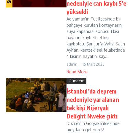
nedeniyle can kaybı 5’e
yükseldi
Adıyaman'ın Tut ilçesinde bir
bahçeye kurulan konteynerin
suya kapılması sonucu 1 kişi
hayatını kaybetti, 4 kişi
kayboldu. Şanlıurfa Valisi Salih
Ayhan, kentteki sel felaketinde
4 kişinin hayatını kay...
admin
15 Mart 2023
Read More
Gündem
İstanbul’da deprem
nedeniyle yaralanan
tek kişi Nijeryalı
Delight Nweke çıktı
Düzce'nin Gölyaka ilçesinde
meydana gelen 5.9