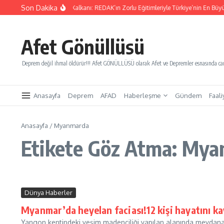
İçeriğe atla
Son Dakika
ınları Kurtaracak Gençlik Kalkanı: REDAK’ın Zorlu Eğitimleriyle Türkiye’nin En Büyük
Afet Gönüllüsü
Deprem değil ihmal öldürür!!! Afet GÖNÜLLÜSÜ olarak Afet ve Depremler esnasında canl
Anasayfa
Deprem
AFAD
Haberleşme
Gündem
Faali
Anasayfa
/
Myanmarda
Etikete Göz Atma: My
Dünya Haberler
Myanmar’da heyelan faciası!12 kişi hayatını ka
Yangon kentindeki yeşim madenciliği yapılan alanında meydana ge