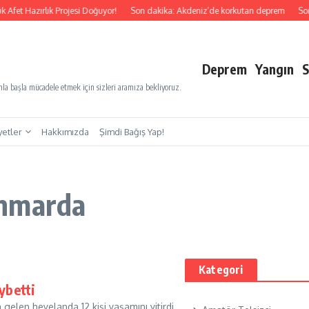
 Afet Hazırlık Projesi Doğuyor!
Son dakika: Akdeniz’de korkutan deprem
Son 
Deprem
Yangın
S
a başla mücadele etmek için sizleri aramıza bekliyoruz.
yetler
Hakkımızda
Şimdi Bağış Yap!
anmarda
Kategori
ybetti
len heyelanda 12 kişi yaşamını yitirdi....