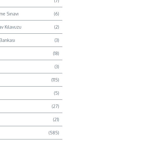
(7)
me Sınavı
(6)
av Kılavuzu
(2)
 Bankası
(3)
(18)
(3)
(115)
(5)
(27)
(21)
(585)