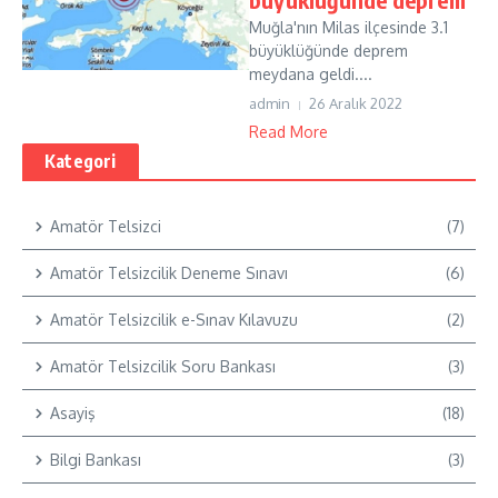
Muğla'nın Milas ilçesinde 3.1
büyüklüğünde deprem
meydana geldi....
admin
26 Aralık 2022
Read More
Kategori
Amatör Telsizci
(7)
Amatör Telsizcilik Deneme Sınavı
(6)
Amatör Telsizcilik e-Sınav Kılavuzu
(2)
Amatör Telsizcilik Soru Bankası
(3)
Asayiş
(18)
Bilgi Bankası
(3)