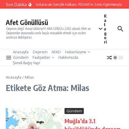
İçeriğe atla
Son Dakika
Yarınları Kurtaracak Gençlik Kalkanı: REDAK’ın Zorlu Eğitimleriyle Tür
K
a
Afet Gönüllüsü
t
e
Deprem değil ihmal öldürür!!! Afet GÖNÜLLÜSÜ olarak Afet ve
g
Depremler esnasında canla başla mücadele etmek için sizleri
o
aramıza bekliyoruz.
ri
Anasayfa
Deprem
AFAD
Haberleşme
Gündem
Faaliyetler
Hakkımızda
Şimdi Bağış Yap!
Anasayfa
/
Milas
Etikete Göz Atma: Milas
Gündem
Muğla’da 3.1
büyüklüğünde deprem