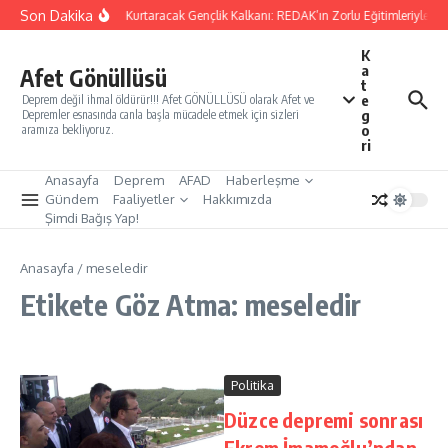
İçeriğe atla
Son Dakika
Yarınları Kurtaracak Gençlik Kalkanı: REDAK’ın Zorlu Eğitimleriyle Tü
K
a
Afet Gönüllüsü
t
e
Deprem değil ihmal öldürür!!! Afet GÖNÜLLÜSÜ olarak Afet ve
g
Depremler esnasında canla başla mücadele etmek için sizleri
o
aramıza bekliyoruz.
ri
Anasayfa
Deprem
AFAD
Haberleşme
Gündem
Faaliyetler
Hakkımızda
Şimdi Bağış Yap!
Anasayfa
/
meseledir
Etikete Göz Atma: meseledir
Politika
Düzce depremi sonrası
Ekrem İmamoğlu’ndan