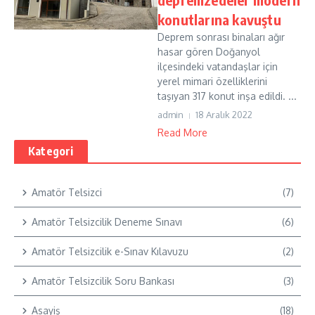
konutlarına kavuştu
Deprem sonrası binaları ağır
hasar gören Doğanyol
ilçesindeki vatandaşlar için
yerel mimari özelliklerini
taşıyan 317 konut inşa edildi. ...
admin
18 Aralık 2022
Read More
Kategori
Amatör Telsizci
(7)
Amatör Telsizcilik Deneme Sınavı
(6)
Amatör Telsizcilik e-Sınav Kılavuzu
(2)
Amatör Telsizcilik Soru Bankası
(3)
Asayiş
(18)