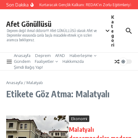
İçeriğe atla
Son Dakika
Yarınları Kurtaracak Gençlik Kalkanı: REDAK’ın Zorlu Eğitimleriyle Tü
K
a
Afet Gönüllüsü
t
e
Deprem değil ihmal öldürür!!! Afet GÖNÜLLÜSÜ olarak Afet ve
g
Depremler esnasında canla başla mücadele etmek için sizleri
o
aramıza bekliyoruz.
ri
Anasayfa
Deprem
AFAD
Haberleşme
Gündem
Faaliyetler
Hakkımızda
Şimdi Bağış Yap!
Anasayfa
/
Malatyalı
Etikete Göz Atma: Malatyalı
Ekonomi
Malatyalı
depremzedeler modern