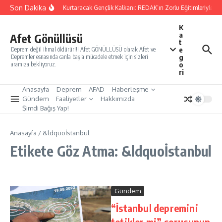
İçeriğe atla
Son Dakika
Yarınları Kurtaracak Gençlik Kalkanı: REDAK’ın Zorlu Eğitimleriyle Tü
K
a
Afet Gönüllüsü
t
e
Deprem değil ihmal öldürür!!! Afet GÖNÜLLÜSÜ olarak Afet ve
g
Depremler esnasında canla başla mücadele etmek için sizleri
o
aramıza bekliyoruz.
ri
Anasayfa
Deprem
AFAD
Haberleşme
Gündem
Faaliyetler
Hakkımızda
Şimdi Bağış Yap!
Anasayfa
/
&ldquoİstanbul
Etikete Göz Atma: &ldquoİstanbul
Gündem
“İstanbul depremini
tetikler mi” sorusunun