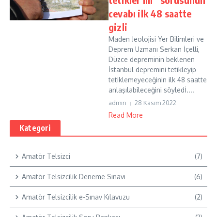
cevabı ilk 48 saatte
gizli
Maden Jeolojisi Yer Bilimleri ve
Deprem Uzmanı Serkan İçelli,
Düzce depreminin beklenen
İstanbul depremini tetikleyip
tetiklemeyeceğinin ilk 48 saatte
anlaşılabileceğini söyledİ....
admin
28 Kasım 2022
Read More
Kategori
Amatör Telsizci
(7)
Amatör Telsizcilik Deneme Sınavı
(6)
Amatör Telsizcilik e-Sınav Kılavuzu
(2)