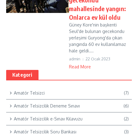
mahallesinde yangın:
Onlarca ev kül oldu
Güney Kore'nin başkenti
Seul'de bulunan gecekondu
yerleşimi Guryong'da çıkan
yangında 60 ev kullanılamaz
hale geldi....
admin
22 Ocak 2023
Read More
Kategori
Amatör Telsizci
(7)
Amatör Telsizcilik Deneme Sınavı
(6)
Amatör Telsizcilik e-Sınav Kılavuzu
(2)
Amatör Telsizcilik Soru Bankası
(3)