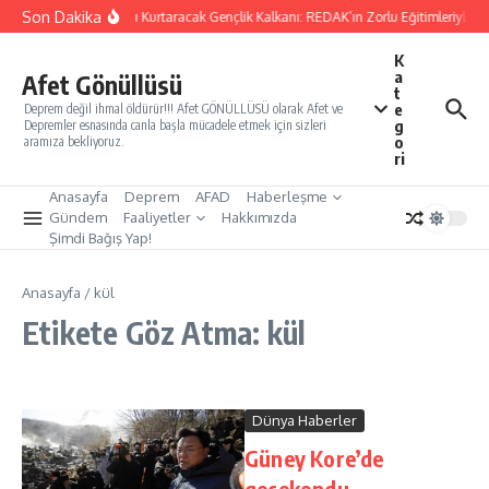
İçeriğe atla
Son Dakika
Yarınları Kurtaracak Gençlik Kalkanı: REDAK’ın Zorlu Eğitimleriyle Tü
K
a
Afet Gönüllüsü
t
e
Deprem değil ihmal öldürür!!! Afet GÖNÜLLÜSÜ olarak Afet ve
g
Depremler esnasında canla başla mücadele etmek için sizleri
o
aramıza bekliyoruz.
ri
Anasayfa
Deprem
AFAD
Haberleşme
Gündem
Faaliyetler
Hakkımızda
Şimdi Bağış Yap!
Anasayfa
/
kül
Etikete Göz Atma: kül
Dünya Haberler
Güney Kore’de
gecekondu