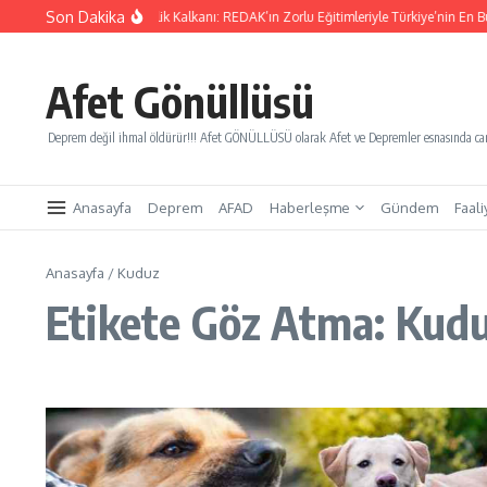
İçeriğe atla
Son Dakika
Yarınları Kurtaracak Gençlik Kalkanı: REDAK’ın Zorlu Eğitimleriyle Türkiye’nin En Büy
Afet Gönüllüsü
Deprem değil ihmal öldürür!!! Afet GÖNÜLLÜSÜ olarak Afet ve Depremler esnasında canl
Anasayfa
Deprem
AFAD
Haberleşme
Gündem
Faali
Anasayfa
/
Kuduz
Etikete Göz Atma: Kud