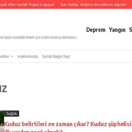
ük Afet Hazırlık Projesi Doğuyor!
Son dakika: Akdeniz’de korkutan deprem
S
Deprem
Yangın
S
a başla mücadele etmek için sizleri aramıza bekliyoruz.
yetler
Hakkımızda
Şimdi Bağış Yap!
uz
Sağlık
Kuduz belirtileri ne zaman çıkar? Kuduz şüphelis
ilk yardım nasıl olmalı?