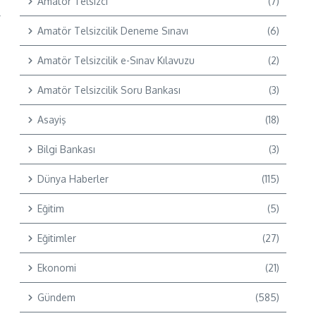
Amatör Telsizci
(7)
r
Amatör Telsizcilik Deneme Sınavı
(6)
Amatör Telsizcilik e-Sınav Kılavuzu
(2)
Amatör Telsizcilik Soru Bankası
(3)
Asayiş
(18)
Bilgi Bankası
(3)
Dünya Haberler
(115)
Eğitim
(5)
Eğitimler
(27)
Ekonomi
(21)
Gündem
(585)