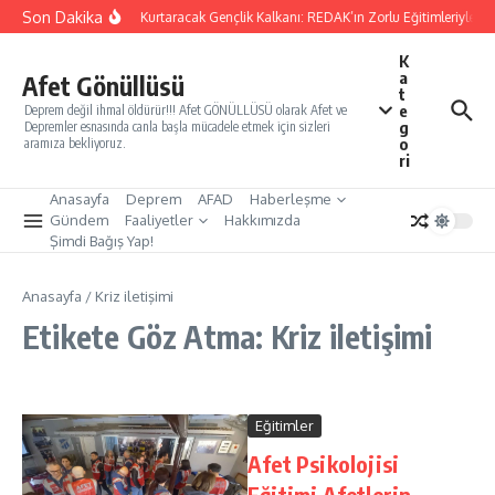
İçeriğe atla
Son Dakika
Yarınları Kurtaracak Gençlik Kalkanı: REDAK’ın Zorlu Eğitimleriyle Tü
K
a
Afet Gönüllüsü
t
e
Deprem değil ihmal öldürür!!! Afet GÖNÜLLÜSÜ olarak Afet ve
g
Depremler esnasında canla başla mücadele etmek için sizleri
o
aramıza bekliyoruz.
ri
Anasayfa
Deprem
AFAD
Haberleşme
Gündem
Faaliyetler
Hakkımızda
Şimdi Bağış Yap!
Anasayfa
/
Kriz iletişimi
Etikete Göz Atma: Kriz iletişimi
Eğitimler
Afet Psikolojisi
Eğitimi Afetlerin