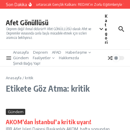
İçeriğe atla
Son Dakika
Yarınları Kurtaracak Gençlik Kalkanı: REDAK’ın Zorlu Eğitimleriyle Türk
K
a
Afet Gönüllüsü
t
e
Deprem değil ihmal öldürür!!! Afet GÖNÜLLÜSÜ olarak Afet ve
g
Depremler esnasında canla başla mücadele etmek için sizleri
o
aramıza bekliyoruz.
ri
Anasayfa
Deprem
AFAD
Haberleşme
Gündem
Faaliyetler
Hakkımızda
Şimdi Bağış Yap!
Anasayfa
/
kritik
Etikete Göz Atma: kritik
Gündem
AKOM’dan İstanbul’a kritik uyarı!
İBB Afet İşleri Dairesi Başkanlığı AKOM, hafta sonundan