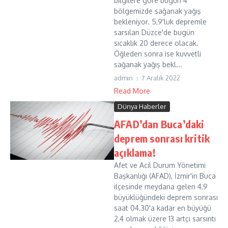
bilgilere göre bugün 4
bölgemizde sağanak yağış
bekleniyor. 5,9'luk depremle
sarsılan Düzce'de bugün
sıcaklık 20 derece olacak.
Öğleden sonra ise kuvvetli
sağanak yağış bekl...
admin
7 Aralık 2022
Read More
Dünya Haberler
AFAD’dan Buca’daki
deprem sonrası kritik
açıklama!
Afet ve Acil Durum Yönetimi
Başkanlığı (AFAD), İzmir'in Buca
ilçesinde meydana gelen 4,9
büyüklüğündeki deprem sonrası
saat 04.30'a kadar en büyüğü
2,4 olmak üzere 13 artçı sarsıntı