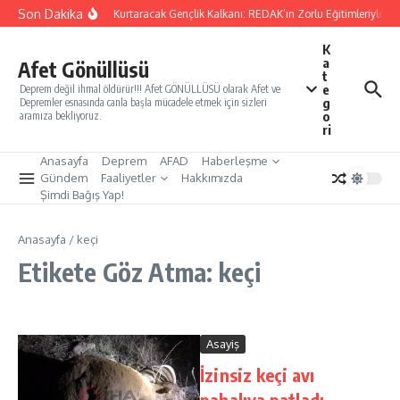
İçeriğe atla
Son Dakika
Yarınları Kurtaracak Gençlik Kalkanı: REDAK’ın Zorlu Eğitimleriyle Tü
K
a
Afet Gönüllüsü
t
e
Deprem değil ihmal öldürür!!! Afet GÖNÜLLÜSÜ olarak Afet ve
g
Depremler esnasında canla başla mücadele etmek için sizleri
o
aramıza bekliyoruz.
ri
Anasayfa
Deprem
AFAD
Haberleşme
Gündem
Faaliyetler
Hakkımızda
Şimdi Bağış Yap!
Anasayfa
/
keçi
Etikete Göz Atma: keçi
Asayiş
İzinsiz keçi avı
pahalıya patladı,