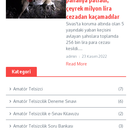
çeyrek milyon lira
cezadan kaçamadılar
Sivas'ta koruma altında olan 5
yaşındaki yaban keçisini
avlayan şahıslara toplamda
256 bin lira para cezası
kesildi....
admin
23 Kasım 2022
Read More
Kategori
Amatör Telsizci
(7)
Amatör Telsizcilik Deneme Sınavı
(6)
Amatör Telsizcilik e-Sınav Kılavuzu
(2)
Amatör Telsizcilik Soru Bankası
(3)