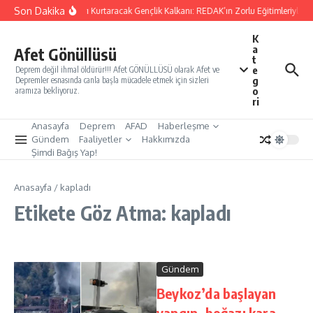
İçeriğe atla
Son Dakika
Yarınları Kurtaracak Gençlik Kalkanı: REDAK’ın Zorlu Eğitimleriyle Tü
K
a
Afet Gönüllüsü
t
e
Deprem değil ihmal öldürür!!! Afet GÖNÜLLÜSÜ olarak Afet ve
g
Depremler esnasında canla başla mücadele etmek için sizleri
o
aramıza bekliyoruz.
ri
Anasayfa
Deprem
AFAD
Haberleşme
Gündem
Faaliyetler
Hakkımızda
Şimdi Bağış Yap!
Anasayfa
/
kapladı
Etikete Göz Atma: kapladı
Gündem
Beykoz’da başlayan
yangın, boğazı kara