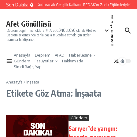
İçeriğe atla
Son Dakika
Yarınları Kurtaracak Gençlik Kalkanı: REDAK’ın Zorlu Eğitimleriyle Tür
K
a
Afet Gönüllüsü
t
e
Deprem değil ihmal öldürür!!! Afet GÖNÜLLÜSÜ olarak Afet ve
g
Depremler esnasında canla başla mücadele etmek için sizleri
o
aramıza bekliyoruz.
ri
Anasayfa
Deprem
AFAD
Haberleşme
Gündem
Faaliyetler
Hakkımızda
Şimdi Bağış Yap!
Anasayfa
/
İnşaata
Etikete Göz Atma: İnşaata
Gündem
Sarıyer’de yangın:
İnşaata sıçrayınca