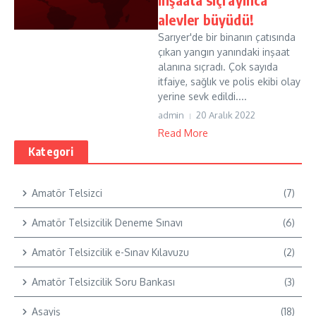
alevler büyüdü!
Sarıyer'de bir binanın çatısında
çıkan yangın yanındaki inşaat
alanına sıçradı. Çok sayıda
itfaiye, sağlık ve polis ekibi olay
yerine sevk edildi....
admin
20 Aralık 2022
Read More
Kategori
Amatör Telsizci
(7)
Amatör Telsizcilik Deneme Sınavı
(6)
Amatör Telsizcilik e-Sınav Kılavuzu
(2)
Amatör Telsizcilik Soru Bankası
(3)
Asayiş
(18)