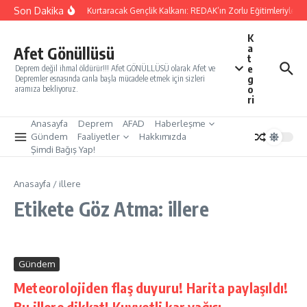
İçeriğe atla
Son Dakika
Yarınları Kurtaracak Gençlik Kalkanı: REDAK’ın Zorlu Eğitimleriyle Tü
K
a
Afet Gönüllüsü
t
e
Deprem değil ihmal öldürür!!! Afet GÖNÜLLÜSÜ olarak Afet ve
g
Depremler esnasında canla başla mücadele etmek için sizleri
o
aramıza bekliyoruz.
ri
Anasayfa
Deprem
AFAD
Haberleşme
Gündem
Faaliyetler
Hakkımızda
Şimdi Bağış Yap!
Anasayfa
/
illere
Etikete Göz Atma: illere
Gündem
Meteorolojiden flaş duyuru! Harita paylaşıldı!
Bu illere dikkat! Kuvvetli kar yağışı…