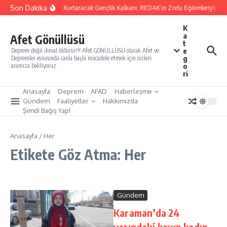
İçeriğe atla
Son Dakika
Yarınları Kurtaracak Gençlik Kalkanı: REDAK’ın Zorlu Eğitimleriyle Tür
K
a
Afet Gönüllüsü
t
e
Deprem değil ihmal öldürür!!! Afet GÖNÜLLÜSÜ olarak Afet ve
g
Depremler esnasında canla başla mücadele etmek için sizleri
o
aramıza bekliyoruz.
ri
Anasayfa
Deprem
AFAD
Haberleşme
Gündem
Faaliyetler
Hakkımızda
Şimdi Bağış Yap!
Anasayfa
/
Her
Etikete Göz Atma: Her
Gündem
Karaman’da 24
yaşındaki kayıp kadın