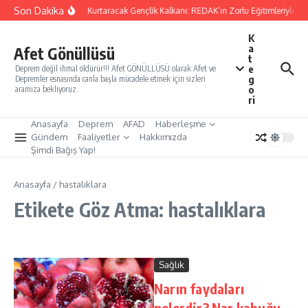
İçeriğe atla
Son Dakika
Yarınları Kurtaracak Gençlik Kalkanı: REDAK’ın Zorlu Eğitimleriyle Tü
K
a
Afet Gönüllüsü
t
e
Deprem değil ihmal öldürür!!! Afet GÖNÜLLÜSÜ olarak Afet ve
g
Depremler esnasında canla başla mücadele etmek için sizleri
o
aramıza bekliyoruz.
ri
Anasayfa
Deprem
AFAD
Haberleşme
Gündem
Faaliyetler
Hakkımızda
Şimdi Bağış Yap!
Anasayfa
/
hastalıklara
Etikete Göz Atma: hastalıklara
Sağlık
Narın faydaları
nelerdir? Nar kabuğu