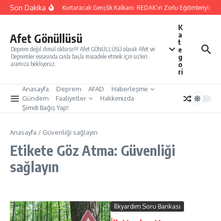
İçeriğe atla
Son Dakika
Yarınları Kurtaracak Gençlik Kalkanı: REDAK’ın Zorlu Eğitimleriyle Tü
K
a
Afet Gönüllüsü
t
e
Deprem değil ihmal öldürür!!! Afet GÖNÜLLÜSÜ olarak Afet ve
g
Depremler esnasında canla başla mücadele etmek için sizleri
o
aramıza bekliyoruz.
ri
Anasayfa
Deprem
AFAD
Haberleşme
Gündem
Faaliyetler
Hakkımızda
Şimdi Bağış Yap!
Anasayfa
/
Güvenliği sağlayın
Etikete Göz Atma: Güvenliği
sağlayın
İlkyardım Soru Bankası