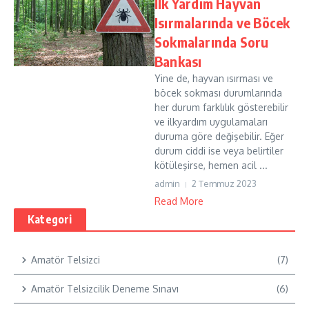
İlk Yardım Hayvan
Isırmalarında ve Böcek
Sokmalarında Soru
Bankası
Yine de, hayvan ısırması ve
böcek sokması durumlarında
her durum farklılık gösterebilir
ve ilkyardım uygulamaları
duruma göre değişebilir. Eğer
durum ciddi ise veya belirtiler
kötüleşirse, hemen acil ...
admin
2 Temmuz 2023
Read More
Kategori
Amatör Telsizci
(7)
Amatör Telsizcilik Deneme Sınavı
(6)