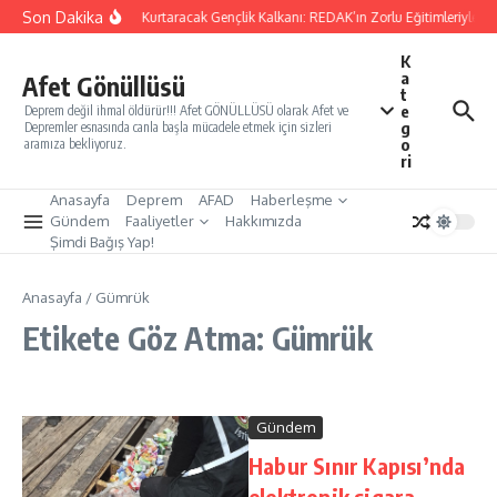
İçeriğe atla
Son Dakika
Yarınları Kurtaracak Gençlik Kalkanı: REDAK’ın Zorlu Eğitimleriyle Tü
K
a
Afet Gönüllüsü
t
e
Deprem değil ihmal öldürür!!! Afet GÖNÜLLÜSÜ olarak Afet ve
g
Depremler esnasında canla başla mücadele etmek için sizleri
o
aramıza bekliyoruz.
ri
Anasayfa
Deprem
AFAD
Haberleşme
Gündem
Faaliyetler
Hakkımızda
Şimdi Bağış Yap!
Anasayfa
/
Gümrük
Etikete Göz Atma: Gümrük
Gündem
Habur Sınır Kapısı’nda
elektronik sigara