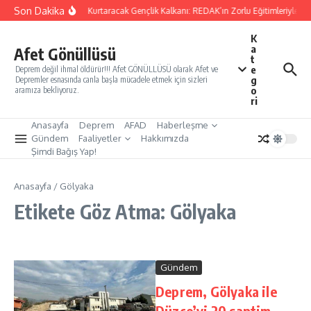
İçeriğe atla
Son Dakika
Yarınları Kurtaracak Gençlik Kalkanı: REDAK’ın Zorlu Eğitimleriyle Tü
K
a
Afet Gönüllüsü
t
e
Deprem değil ihmal öldürür!!! Afet GÖNÜLLÜSÜ olarak Afet ve
g
Depremler esnasında canla başla mücadele etmek için sizleri
o
aramıza bekliyoruz.
ri
Anasayfa
Deprem
AFAD
Haberleşme
Gündem
Faaliyetler
Hakkımızda
Şimdi Bağış Yap!
Anasayfa
/
Gölyaka
Etikete Göz Atma: Gölyaka
Gündem
Deprem, Gölyaka ile
Düzce’yi 20 santim