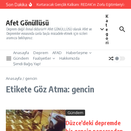
İçeriğe atla
Son Dakika
Yarınları Kurtaracak Gençlik Kalkanı: REDAK’ın Zorlu Eğitimleriyle Tür
K
a
Afet Gönüllüsü
t
e
Deprem değil ihmal öldürür!!! Afet GÖNÜLLÜSÜ olarak Afet ve
g
Depremler esnasında canla başla mücadele etmek için sizleri
o
aramıza bekliyoruz.
ri
Anasayfa
Deprem
AFAD
Haberleşme
Gündem
Faaliyetler
Hakkımızda
Şimdi Bağış Yap!
Anasayfa
/
gencin
Etikete Göz Atma: gencin
Gündem
Düzce’deki depremde
bir gencin pencereden