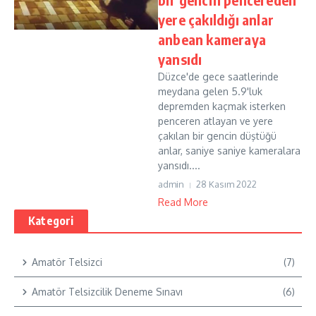
yere çakıldığı anlar
anbean kameraya
yansıdı
Düzce'de gece saatlerinde
meydana gelen 5.9'luk
depremden kaçmak isterken
penceren atlayan ve yere
çakılan bir gencin düştüğü
anlar, saniye saniye kameralara
yansıdı....
admin
28 Kasım 2022
Read More
Kategori
Amatör Telsizci
(7)
Amatör Telsizcilik Deneme Sınavı
(6)