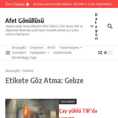
İçeriğe atla
Son Dakika
Yarınları Kurtaracak Gençlik Kalkanı: REDAK’ın Zorlu Eğitimleriyle Tü
K
a
Afet Gönüllüsü
t
e
Deprem değil ihmal öldürür!!! Afet GÖNÜLLÜSÜ olarak Afet ve
g
Depremler esnasında canla başla mücadele etmek için sizleri
o
aramıza bekliyoruz.
ri
Anasayfa
Deprem
AFAD
Haberleşme
Gündem
Faaliyetler
Hakkımızda
Şimdi Bağış Yap!
Anasayfa
/
Gebze
Etikete Göz Atma: Gebze
Gündem
Çay yüklü TIR’da
yangın