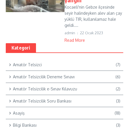
Kocaeli'nin Gebze ilçesinde
seyir halindeyken alev alan çay
yüklü TIR, kullanılamaz hale
geldi....
admin
22 Ocak 2023
Read More
Kategori
Amatör Telsizci
(7)
Amatör Telsizcilik Deneme Sınavı
(6)
Amatör Telsizcilik e-Sınav Kılavuzu
(2)
Amatör Telsizcilik Soru Bankası
(3)
Asayiş
(18)
Bilgi Bankası
(3)