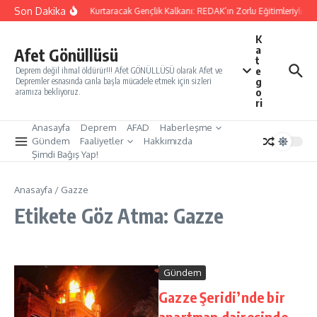
İçeriğe atla
Son Dakika
Yarınları Kurtaracak Gençlik Kalkanı: REDAK’ın Zorlu Eğitimleriyle Tü
K
a
Afet Gönüllüsü
t
e
Deprem değil ihmal öldürür!!! Afet GÖNÜLLÜSÜ olarak Afet ve
g
Depremler esnasında canla başla mücadele etmek için sizleri
o
aramıza bekliyoruz.
ri
Anasayfa
Deprem
AFAD
Haberleşme
Gündem
Faaliyetler
Hakkımızda
Şimdi Bağış Yap!
Anasayfa
/
Gazze
Etikete Göz Atma: Gazze
Gündem
Gazze Şeridi’nde bir
apartman dairesinde