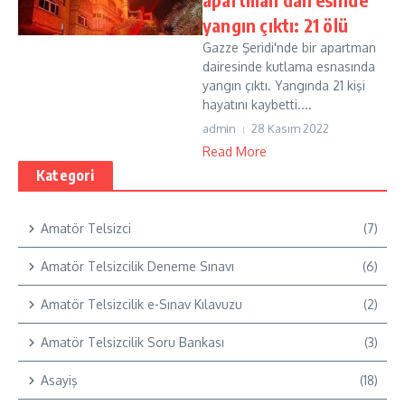
yangın çıktı: 21 ölü
Gazze Şeridi'nde bir apartman
dairesinde kutlama esnasında
yangın çıktı. Yangında 21 kişi
hayatını kaybetti....
admin
28 Kasım 2022
Read More
Kategori
Amatör Telsizci
(7)
Amatör Telsizcilik Deneme Sınavı
(6)
Amatör Telsizcilik e-Sınav Kılavuzu
(2)
Amatör Telsizcilik Soru Bankası
(3)
Asayiş
(18)