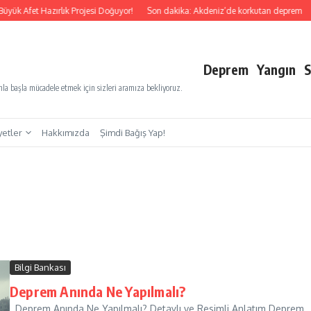
yük Afet Hazırlık Projesi Doğuyor!
Son dakika: Akdeniz’de korkutan deprem
S
Deprem
Yangın
S
a başla mücadele etmek için sizleri aramıza bekliyoruz.
yetler
Hakkımızda
Şimdi Bağış Yap!
Bilgi Bankası
Deprem Anında Ne Yapılmalı?
Deprem Anında Ne Yapılmalı? Detaylı ve Resimli Anlatım Deprem,