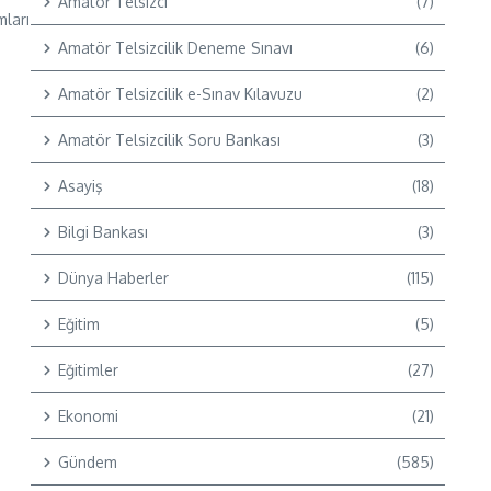
Amatör Telsizci
(7)
mları
Amatör Telsizcilik Deneme Sınavı
(6)
Amatör Telsizcilik e-Sınav Kılavuzu
(2)
Amatör Telsizcilik Soru Bankası
(3)
Asayiş
(18)
Bilgi Bankası
(3)
Dünya Haberler
(115)
Eğitim
(5)
Eğitimler
(27)
Ekonomi
(21)
Gündem
(585)