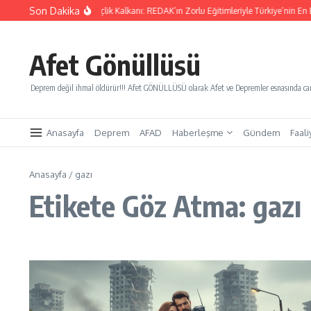
İçeriğe atla
Son Dakika
Yarınları Kurtaracak Gençlik Kalkanı: REDAK’ın Zorlu Eğitimleriyle Türkiye’nin En Bü
Afet Gönüllüsü
Deprem değil ihmal öldürür!!! Afet GÖNÜLLÜSÜ olarak Afet ve Depremler esnasında canl
Anasayfa
Deprem
AFAD
Haberleşme
Gündem
Faali
Anasayfa
/
gazı
Etikete Göz Atma: gazı