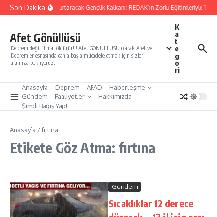
İçeriğe atla
Son Dakika
Yarınları Kurtaracak Gençlik Kalkanı: REDAK’ın Zorlu Eğitimleriyle Türk
K
a
Afet Gönüllüsü
t
e
Deprem değil ihmal öldürür!!! Afet GÖNÜLLÜSÜ olarak Afet ve
g
Depremler esnasında canla başla mücadele etmek için sizleri
o
aramıza bekliyoruz.
ri
Anasayfa
Deprem
AFAD
Haberleşme
Gündem
Faaliyetler
Hakkımızda
Şimdi Bağış Yap!
Anasayfa
/
fırtına
Etikete Göz Atma: fırtına
Gündem
Sıcaklıklar 12 derece
düşecek… 13 il için sarı