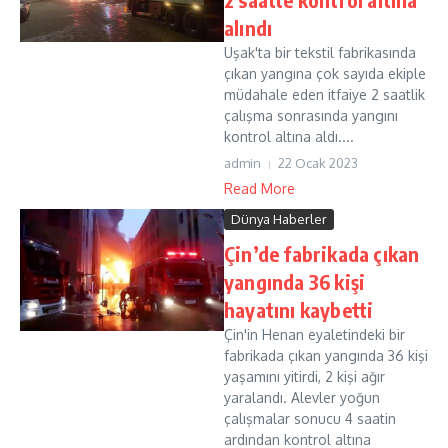
alındı
Uşak'ta bir tekstil fabrikasında
çıkan yangına çok sayıda ekiple
müdahale eden itfaiye 2 saatlik
çalışma sonrasında yangını
kontrol altına aldı....
admin
22 Ocak 2023
Read More
Dünya Haberler
Çin’de fabrikada çıkan
yangında 36 kişi
hayatını kaybetti
Çin'in Henan eyaletindeki bir
fabrikada çıkan yangında 36 kişi
yaşamını yitirdi, 2 kişi ağır
yaralandı. Alevler yoğun
çalışmalar sonucu 4 saatin
ardından kontrol altına