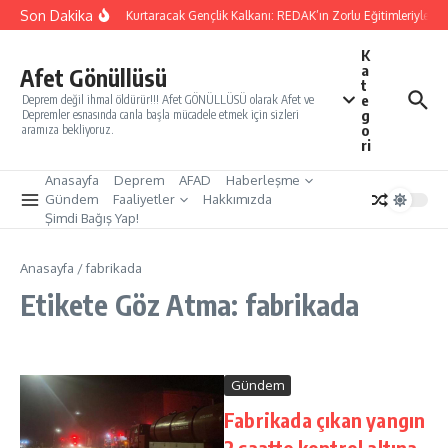
İçeriğe atla
Son Dakika
Yarınları Kurtaracak Gençlik Kalkanı: REDAK’ın Zorlu Eğitimleriyle Tü
K
a
Afet Gönüllüsü
t
e
Deprem değil ihmal öldürür!!! Afet GÖNÜLLÜSÜ olarak Afet ve
g
Depremler esnasında canla başla mücadele etmek için sizleri
o
aramıza bekliyoruz.
ri
Anasayfa
Deprem
AFAD
Haberleşme
Gündem
Faaliyetler
Hakkımızda
Şimdi Bağış Yap!
Anasayfa
/
fabrikada
Etikete Göz Atma: fabrikada
Gündem
Fabrikada çıkan yangın
2 saatte kontrol altına