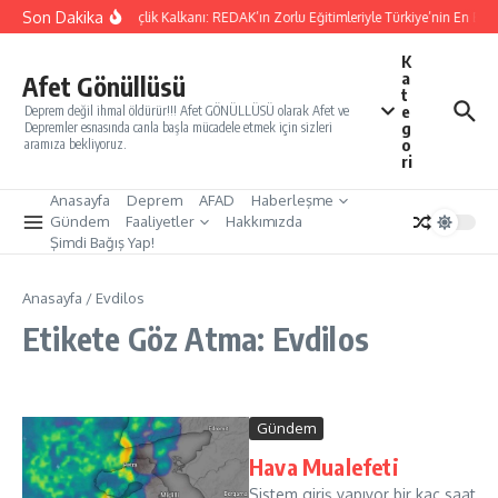
İçeriğe atla
Son Dakika
arınları Kurtaracak Gençlik Kalkanı: REDAK’ın Zorlu Eğitimleriyle Türkiye’nin En Büyü
K
a
Afet Gönüllüsü
t
e
Deprem değil ihmal öldürür!!! Afet GÖNÜLLÜSÜ olarak Afet ve
g
Depremler esnasında canla başla mücadele etmek için sizleri
o
aramıza bekliyoruz.
ri
Anasayfa
Deprem
AFAD
Haberleşme
Gündem
Faaliyetler
Hakkımızda
Şimdi Bağış Yap!
Anasayfa
/
Evdilos
Etikete Göz Atma: Evdilos
Gündem
Hava Mualefeti
Sistem giriş yapıyor bir kaç saat