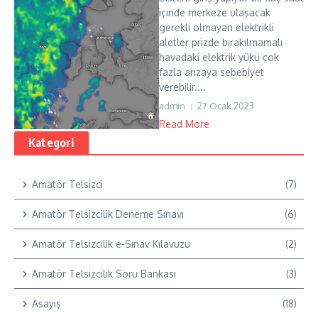
içinde merkeze ulaşacak
gerekli olmayan elektrikli
aletler prizde bırakılmamalı
havadaki elektrik yükü çok
fazla arızaya sebebiyet
verebilir....
admin
27 Ocak 2023
Read More
Kategori
Amatör Telsizci
(7)
Amatör Telsizcilik Deneme Sınavı
(6)
Amatör Telsizcilik e-Sınav Kılavuzu
(2)
Amatör Telsizcilik Soru Bankası
(3)
Asayiş
(18)