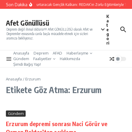
İçeriğe atla
Son Dakika
Yarınları Kurtaracak Gençlik Kalkanı: REDAK’ın Zorlu Eğitimleriyle Türk
K
a
Afet Gönüllüsü
t
e
Deprem değil ihmal öldürür!!! Afet GÖNÜLLÜSÜ olarak Afet ve
g
Depremler esnasında canla başla mücadele etmek için sizleri
o
aramıza bekliyoruz.
ri
Anasayfa
Deprem
AFAD
Haberleşme
Gündem
Faaliyetler
Hakkımızda
Şimdi Bağış Yap!
Anasayfa
/
Erzurum
Etikete Göz Atma: Erzurum
Gündem
Erzurum depremi sonrası Naci Görür ve
Osman Bektaş’tan açıklama