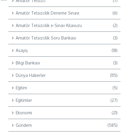
Amatör Telsizci
(7)
e
Amatör Telsizcilik Deneme Sınavı
(6)
Amatör Telsizcilik e-Sınav Kılavuzu
(2)
Amatör Telsizcilik Soru Bankası
(3)
Asayiş
(18)
Bilgi Bankası
(3)
Dünya Haberler
(115)
Eğitim
(5)
Eğitimler
(27)
Ekonomi
(21)
Gündem
(585)