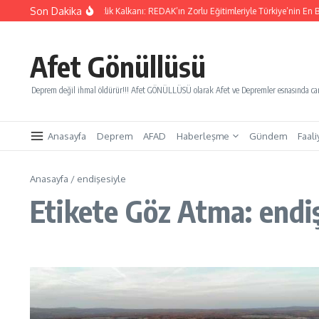
İçeriğe atla
Son Dakika
Yarınları Kurtaracak Gençlik Kalkanı: REDAK’ın Zorlu Eğitimleriyle Türkiye’nin En Bü
Afet Gönüllüsü
Deprem değil ihmal öldürür!!! Afet GÖNÜLLÜSÜ olarak Afet ve Depremler esnasında canl
Anasayfa
Deprem
AFAD
Haberleşme
Gündem
Faali
Anasayfa
/
endişesiyle
Etikete Göz Atma: endi