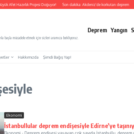
yük Afet Hazırlık Projesi Doğuyor!
Son dakika: Akdeniz’de korkutan deprem
S
Deprem
Yangın
S
a başla mücadele etmek için sizleri aramıza bekliyoruz.
yetler
Hakkımızda
Şimdi Bağış Yap!
şesiyle
Ekonomi
İstanbullular deprem endişesiyle Edirne’ye taşını
Ekonomi - Deprem endişesi yaşayan çok sayıda İstanbullu, deprem r