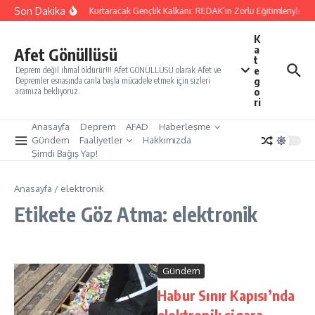
İçeriğe atla
Son Dakika
Yarınları Kurtaracak Gençlik Kalkanı: REDAK’ın Zorlu Eğitimleriyle Tü
K
a
Afet Gönüllüsü
t
e
Deprem değil ihmal öldürür!!! Afet GÖNÜLLÜSÜ olarak Afet ve
g
Depremler esnasında canla başla mücadele etmek için sizleri
o
aramıza bekliyoruz.
ri
Anasayfa
Deprem
AFAD
Haberleşme
Gündem
Faaliyetler
Hakkımızda
Şimdi Bağış Yap!
Anasayfa
/
elektronik
Etikete Göz Atma: elektronik
Gündem
Habur Sınır Kapısı’nda
elektronik sigara