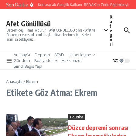
İçeriğe atla
Son Dakika
Yarınları Kurtaracak Gençlik Kalkanı: REDAK’ın Zorlu Eğitimleriyle Tü
K
a
Afet Gönüllüsü
t
e
Deprem değil ihmal öldürür!!! Afet GÖNÜLLÜSÜ olarak Afet ve
g
Depremler esnasında canla başla mücadele etmek için sizleri
o
aramıza bekliyoruz.
ri
Anasayfa
Deprem
AFAD
Haberleşme
Gündem
Faaliyetler
Hakkımızda
Şimdi Bağış Yap!
Anasayfa
/
Ekrem
Etikete Göz Atma: Ekrem
Politika
Düzce depremi sonrası
Ekrem İmamoğlu’ndan