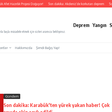
fet Hazırlık Projesi Doğuyor!
Son dakika: Akdeniz’de korkutan deprem
Son d
Deprem
Yangın
S
a başla mücadele etmek için sizleri aramıza bekliyoruz.
yetler
Hakkımızda
Şimdi Bağış Yap!
Gündem
Son dakika: Karabük’ten yürek yakan haber! Çok
sayıda ekip sevk edildi