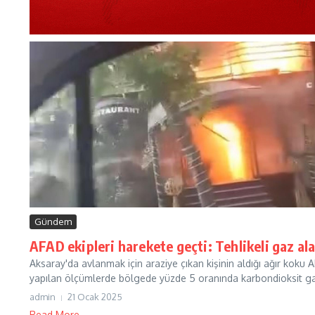
Gündem
AFAD ekipleri harekete geçti: Tehlikeli gaz al
Aksaray'da avlanmak için araziye çıkan kişinin aldığı ağır koku 
yapılan ölçümlerde bölgede yüzde 5 oranında karbondioksit gaz
admin
21 Ocak 2025
Read More