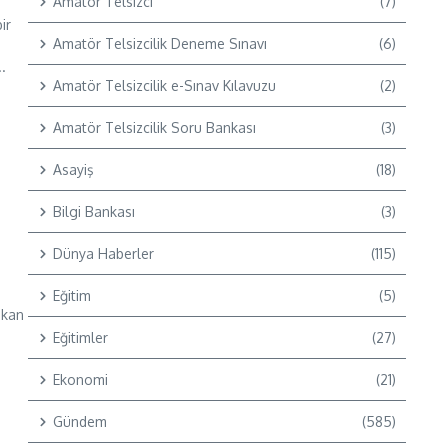
Amatör Telsizci
(7)
ir
Amatör Telsizcilik Deneme Sınavı
(6)
.
Amatör Telsizcilik e-Sınav Kılavuzu
(2)
Amatör Telsizcilik Soru Bankası
(3)
Asayiş
(18)
Bilgi Bankası
(3)
Dünya Haberler
(115)
Eğitim
(5)
ıkan
Eğitimler
(27)
Ekonomi
(21)
Gündem
(585)