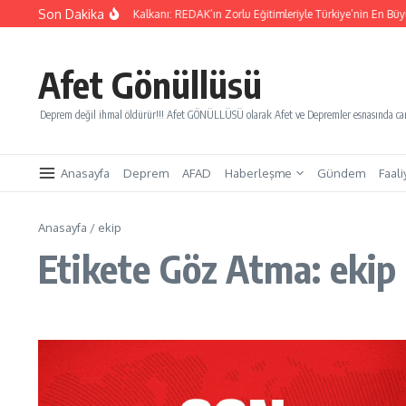
İçeriğe atla
Son Dakika
nları Kurtaracak Gençlik Kalkanı: REDAK’ın Zorlu Eğitimleriyle Türkiye’nin En Büyük A
Afet Gönüllüsü
Deprem değil ihmal öldürür!!! Afet GÖNÜLLÜSÜ olarak Afet ve Depremler esnasında canl
Anasayfa
Deprem
AFAD
Haberleşme
Gündem
Faali
Anasayfa
/
ekip
Etikete Göz Atma: ekip