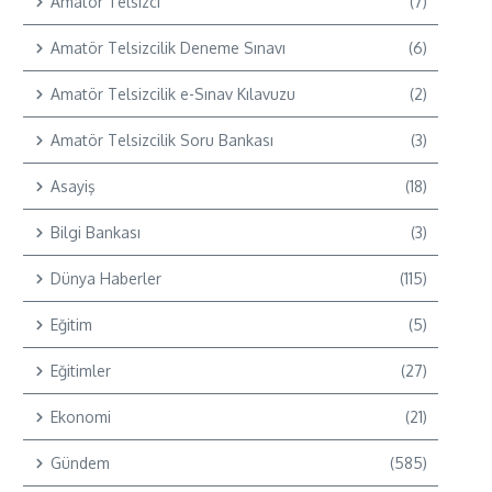
Amatör Telsizci
(7)
Amatör Telsizcilik Deneme Sınavı
(6)
Amatör Telsizcilik e-Sınav Kılavuzu
(2)
Amatör Telsizcilik Soru Bankası
(3)
Asayiş
(18)
Bilgi Bankası
(3)
Dünya Haberler
(115)
Eğitim
(5)
Eğitimler
(27)
Ekonomi
(21)
Gündem
(585)