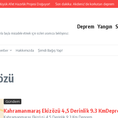
yük Afet Hazırlık Projesi Doğuyor!
Son dakika: Akdeniz’de korkutan deprem
S
Deprem
Yangın
S
a başla mücadele etmek için sizleri aramıza bekliyoruz.
yetler
Hakkımızda
Şimdi Bağış Yap!
özü
Gündem
Kahramanmaraş Ekizözü 4,5 Derinlik 9.3 KmDep
Kahramanmaraş Ekizözü 4,5 Derinlik 9.3 Km Deprem ...