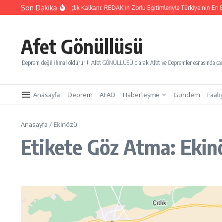
İçeriğe atla
Son Dakika
Yarınları Kurtaracak Gençlik Kalkanı: REDAK’ın Zorlu Eğitimleriyle Türkiye’nin En Bü
Afet Gönüllüsü
Deprem değil ihmal öldürür!!! Afet GÖNÜLLÜSÜ olarak Afet ve Depremler esnasında canl
Anasayfa
Deprem
AFAD
Haberleşme
Gündem
Faali
Anasayfa
/
Ekinözü
Etikete Göz Atma: Ekin