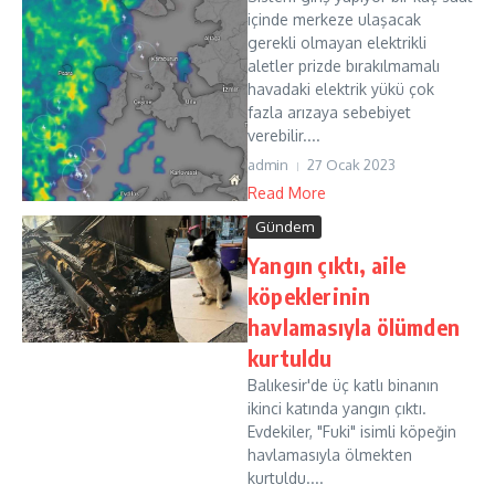
içinde merkeze ulaşacak
gerekli olmayan elektrikli
aletler prizde bırakılmamalı
havadaki elektrik yükü çok
fazla arızaya sebebiyet
verebilir....
admin
27 Ocak 2023
Read More
Gündem
Yangın çıktı, aile
köpeklerinin
havlamasıyla ölümden
kurtuldu
Balıkesir'de üç katlı binanın
ikinci katında yangın çıktı.
Evdekiler, "Fuki" isimli köpeğin
havlamasıyla ölmekten
kurtuldu....