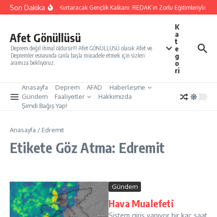
İçeriğe atla
Son Dakika
Yarınları Kurtaracak Gençlik Kalkanı: REDAK’ın Zorlu Eğitimleriyle Tür
K
a
Afet Gönüllüsü
t
e
Deprem değil ihmal öldürür!!! Afet GÖNÜLLÜSÜ olarak Afet ve
g
Depremler esnasında canla başla mücadele etmek için sizleri
o
aramıza bekliyoruz.
ri
Anasayfa
Deprem
AFAD
Haberleşme
Gündem
Faaliyetler
Hakkımızda
Şimdi Bağış Yap!
Anasayfa
/
Edremit
Etikete Göz Atma: Edremit
Gündem
Hava Mualefeti
Sistem giriş yapıyor bir kaç saat