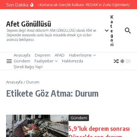
İçeriğe atla
Son Dakika
Yarınları Kurtaracak Gençlik Kalkanı: REDAK’ın Zorlu Eğitimleriyle Tü
K
a
Afet Gönüllüsü
t
e
Deprem değil ihmal öldürür!!! Afet GÖNÜLLÜSÜ olarak Afet ve
g
Depremler esnasında canla başla mücadele etmek için sizleri
o
aramıza bekliyoruz.
ri
Anasayfa
Deprem
AFAD
Haberleşme
Gündem
Faaliyetler
Hakkımızda
Şimdi Bağış Yap!
Anasayfa
/
Durum
Etikete Göz Atma: Durum
Gündem
5,9’luk deprem sonrası
Düzce’de son durum