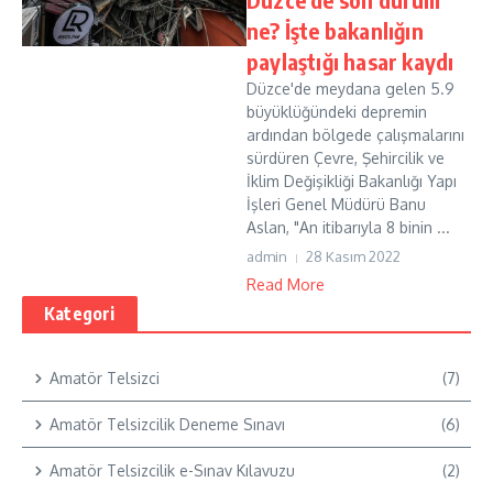
ne? İşte bakanlığın
paylaştığı hasar kaydı
Düzce'de meydana gelen 5.9
büyüklüğündeki depremin
ardından bölgede çalışmalarını
sürdüren Çevre, Şehircilik ve
İklim Değişikliği Bakanlığı Yapı
İşleri Genel Müdürü Banu
Aslan, "An itibarıyla 8 binin ...
admin
28 Kasım 2022
Read More
Kategori
Amatör Telsizci
(7)
Amatör Telsizcilik Deneme Sınavı
(6)
Amatör Telsizcilik e-Sınav Kılavuzu
(2)