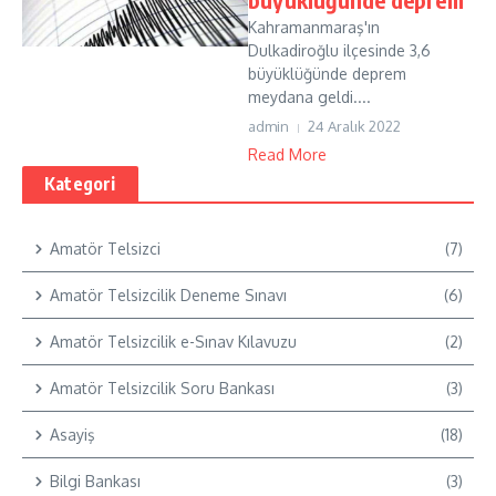
Kahramanmaraş'ın
Dulkadiroğlu ilçesinde 3,6
büyüklüğünde deprem
meydana geldi....
admin
24 Aralık 2022
Read More
Kategori
Amatör Telsizci
(7)
Amatör Telsizcilik Deneme Sınavı
(6)
Amatör Telsizcilik e-Sınav Kılavuzu
(2)
Amatör Telsizcilik Soru Bankası
(3)
Asayiş
(18)
Bilgi Bankası
(3)