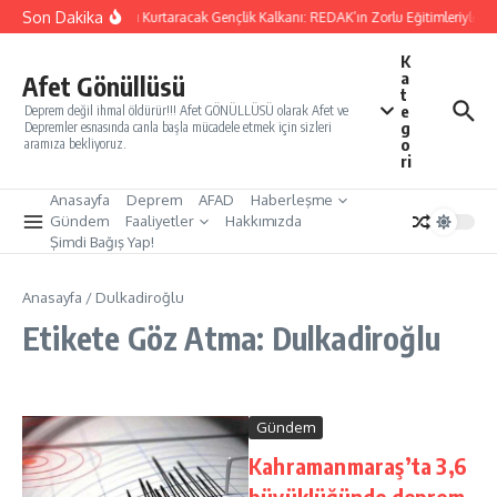
İçeriğe atla
Son Dakika
Yarınları Kurtaracak Gençlik Kalkanı: REDAK’ın Zorlu Eğitimleriyle Tü
K
a
Afet Gönüllüsü
t
e
Deprem değil ihmal öldürür!!! Afet GÖNÜLLÜSÜ olarak Afet ve
g
Depremler esnasında canla başla mücadele etmek için sizleri
o
aramıza bekliyoruz.
ri
Anasayfa
Deprem
AFAD
Haberleşme
Gündem
Faaliyetler
Hakkımızda
Şimdi Bağış Yap!
Anasayfa
/
Dulkadiroğlu
Etikete Göz Atma: Dulkadiroğlu
Gündem
Kahramanmaraş’ta 3,6
büyüklüğünde deprem