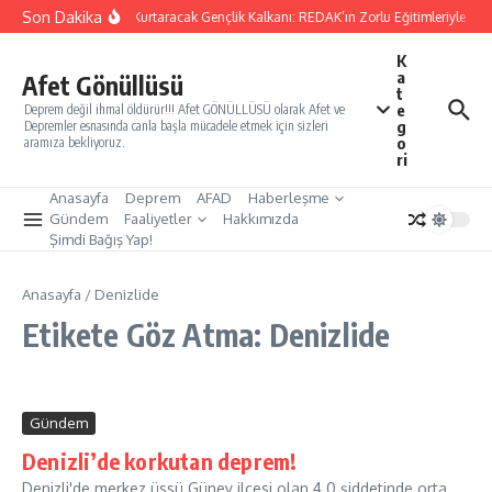
İçeriğe atla
Son Dakika
Yarınları Kurtaracak Gençlik Kalkanı: REDAK’ın Zorlu Eğitimleriyle Tür
K
a
Afet Gönüllüsü
t
e
Deprem değil ihmal öldürür!!! Afet GÖNÜLLÜSÜ olarak Afet ve
g
Depremler esnasında canla başla mücadele etmek için sizleri
o
aramıza bekliyoruz.
ri
Anasayfa
Deprem
AFAD
Haberleşme
Gündem
Faaliyetler
Hakkımızda
Şimdi Bağış Yap!
Anasayfa
/
Denizlide
Etikete Göz Atma: Denizlide
Gündem
Denizli’de korkutan deprem!
Denizli'de merkez üssü Güney ilçesi olan 4.0 şiddetinde orta