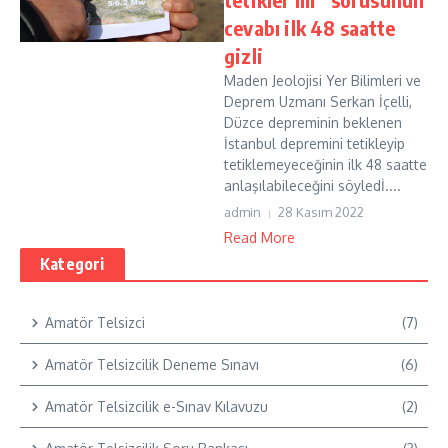
cevabı ilk 48 saatte
gizli
Maden Jeolojisi Yer Bilimleri ve
Deprem Uzmanı Serkan İçelli,
Düzce depreminin beklenen
İstanbul depremini tetikleyip
tetiklemeyeceğinin ilk 48 saatte
anlaşılabileceğini söyledİ....
admin
28 Kasım 2022
Read More
Kategori
Amatör Telsizci
(7)
Amatör Telsizcilik Deneme Sınavı
(6)
Amatör Telsizcilik e-Sınav Kılavuzu
(2)