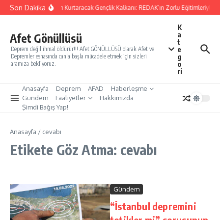
İçeriğe atla
Son Dakika
Yarınları Kurtaracak Gençlik Kalkanı: REDAK’ın Zorlu Eğitimleriyle T
K
a
Afet Gönüllüsü
t
e
Deprem değil ihmal öldürür!!! Afet GÖNÜLLÜSÜ olarak Afet ve
g
Depremler esnasında canla başla mücadele etmek için sizleri
o
aramıza bekliyoruz.
ri
Anasayfa
Deprem
AFAD
Haberleşme
Gündem
Faaliyetler
Hakkımızda
Şimdi Bağış Yap!
Anasayfa
/
cevabı
Etikete Göz Atma: cevabı
Gündem
“İstanbul depremini
tetikler mi” sorusunun