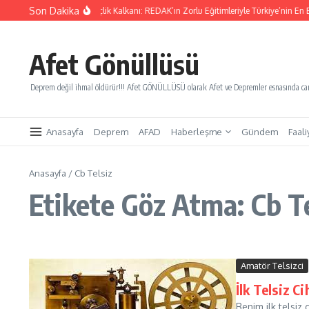
İçeriğe atla
Son Dakika
Yarınları Kurtaracak Gençlik Kalkanı: REDAK’ın Zorlu Eğitimleriyle Türkiye’nin En Bü
Afet Gönüllüsü
Deprem değil ihmal öldürür!!! Afet GÖNÜLLÜSÜ olarak Afet ve Depremler esnasında canl
Anasayfa
Deprem
AFAD
Haberleşme
Gündem
Faali
Anasayfa
/
Cb Telsiz
Etikete Göz Atma: Cb Te
Amatör Telsizci
İlk Telsiz C
Benim ilk telsiz