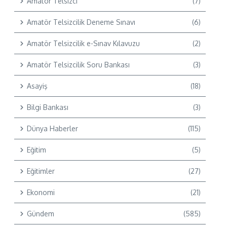
Amatör Telsizci
(7)
Amatör Telsizcilik Deneme Sınavı
(6)
Amatör Telsizcilik e-Sınav Kılavuzu
(2)
Amatör Telsizcilik Soru Bankası
(3)
Asayiş
(18)
Bilgi Bankası
(3)
Dünya Haberler
(115)
Eğitim
(5)
Eğitimler
(27)
Ekonomi
(21)
Gündem
(585)