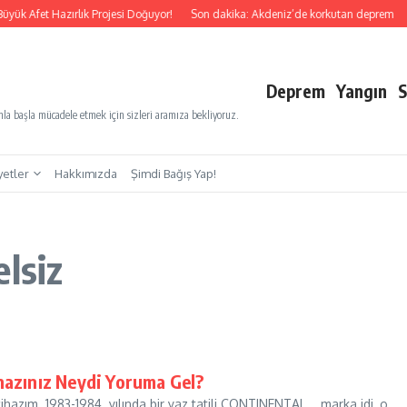
yük Afet Hazırlık Projesi Doğuyor!
Son dakika: Akdeniz’de korkutan deprem
Deprem
Yangın
S
a başla mücadele etmek için sizleri aramıza bekliyoruz.
yetler
Hakkımızda
Şimdi Bağış Yap!
lsiz
ihazınız Neydi Yoruma Gel?
 cihazım 1983-1984 yılında bir yaz tatili CONTINENTAL marka idi, o