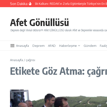
İçeriğe atla
Son Dakika
Yarınları Kurtaracak Gençlik Kalkanı: REDAK’ın Zorlu Eğitimleriyle Türkiye’nin En Bü
Afet Gönüllüsü
Deprem değil ihmal öldürür!!! Afet GÖNÜLLÜSÜ olarak Afet ve Depremler esnasında canl
Anasayfa
Deprem
AFAD
Haberleşme
Gündem
Faali
Anasayfa
/
çağrısı
Etikete Göz Atma: çağrı