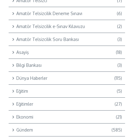
Amatör Telsizci
(7)
Amatör Telsizcilik Deneme Sınavı
(6)
Amatör Telsizcilik e-Sınav Kılavuzu
(2)
Amatör Telsizcilik Soru Bankası
(3)
Asayiş
(18)
Bilgi Bankası
(3)
Dünya Haberler
(115)
Eğitim
(5)
Eğitimler
(27)
Ekonomi
(21)
Gündem
(585)