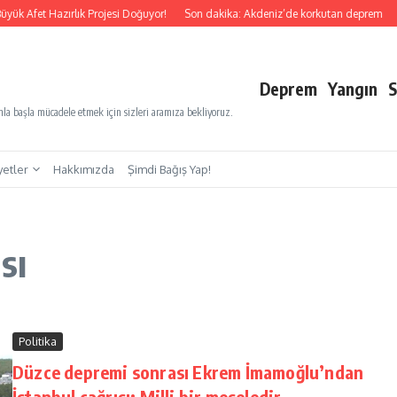
yük Afet Hazırlık Projesi Doğuyor!
Son dakika: Akdeniz’de korkutan deprem
S
Deprem
Yangın
S
a başla mücadele etmek için sizleri aramıza bekliyoruz.
yetler
Hakkımızda
Şimdi Bağış Yap!
sı
Politika
Düzce depremi sonrası Ekrem İmamoğlu’ndan
İstanbul çağrısı: Milli bir meseledir