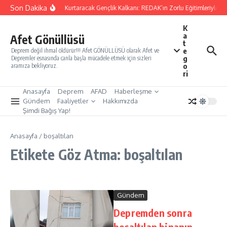
İçeriğe atla
Son Dakika
Yarınları Kurtaracak Gençlik Kalkanı: REDAK’ın Zorlu Eğitimleriyle Tü
K
a
Afet Gönüllüsü
t
e
Deprem değil ihmal öldürür!!! Afet GÖNÜLLÜSÜ olarak Afet ve
g
Depremler esnasında canla başla mücadele etmek için sizleri
o
aramıza bekliyoruz.
ri
Anasayfa
Deprem
AFAD
Haberleşme
Gündem
Faaliyetler
Hakkımızda
Şimdi Bağış Yap!
Anasayfa
/
boşaltılan
Etikete Göz Atma: boşaltılan
Gündem
Depremden sonra
boşaltılan binanın