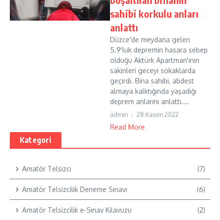
sahibi korkulu anları
anlattı
Düzce'de meydana gelen
5.9'luk depremin hasara sebep
olduğu Aktürk Apartman'ının
sakinleri geceyi sokaklarda
geçirdi. Bina sahibi, abdest
almaya kalktığında yaşadığı
deprem anlarını anlattı....
admin
28 Kasım 2022
Read More
Kategori
Amatör Telsizci
(7)
Amatör Telsizcilik Deneme Sınavı
(6)
Amatör Telsizcilik e-Sınav Kılavuzu
(2)