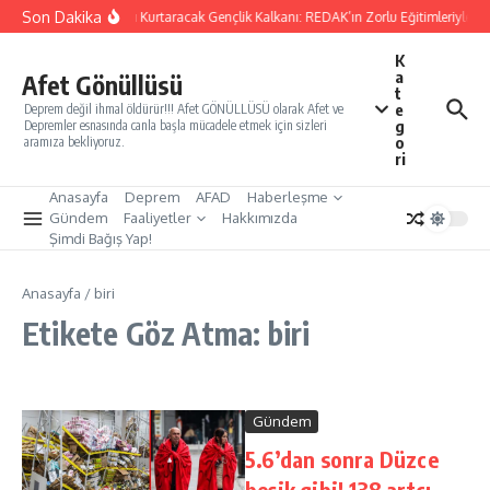
İçeriğe atla
Son Dakika
Yarınları Kurtaracak Gençlik Kalkanı: REDAK’ın Zorlu Eğitimleriyle Tü
K
a
Afet Gönüllüsü
t
e
Deprem değil ihmal öldürür!!! Afet GÖNÜLLÜSÜ olarak Afet ve
g
Depremler esnasında canla başla mücadele etmek için sizleri
o
aramıza bekliyoruz.
ri
Anasayfa
Deprem
AFAD
Haberleşme
Gündem
Faaliyetler
Hakkımızda
Şimdi Bağış Yap!
Anasayfa
/
biri
Etikete Göz Atma: biri
Gündem
5.6’dan sonra Düzce
beşik gibi! 138 artçı