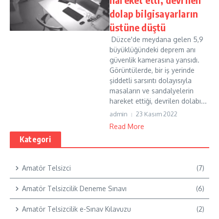
dolap bilgisayarların
üstüne düştü
Düzce'de meydana gelen 5,9
büyüklüğündeki deprem anı
güvenlik kamerasına yansıdı.
Görüntülerde, bir iş yerinde
şiddetli sarsıntı dolayısıyla
masaların ve sandalyelerin
hareket ettiği, devrilen dolabı...
admin
23 Kasım 2022
Read More
Kategori
Amatör Telsizci
(7)
Amatör Telsizcilik Deneme Sınavı
(6)
Amatör Telsizcilik e-Sınav Kılavuzu
(2)