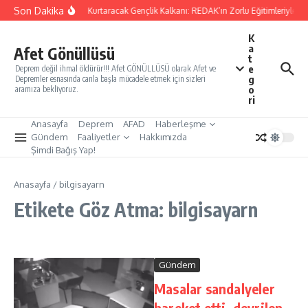
İçeriğe atla
Son Dakika
Yarınları Kurtaracak Gençlik Kalkanı: REDAK’ın Zorlu Eğitimleriyle Tü
K
a
Afet Gönüllüsü
t
e
Deprem değil ihmal öldürür!!! Afet GÖNÜLLÜSÜ olarak Afet ve
g
Depremler esnasında canla başla mücadele etmek için sizleri
o
aramıza bekliyoruz.
ri
Anasayfa
Deprem
AFAD
Haberleşme
Gündem
Faaliyetler
Hakkımızda
Şimdi Bağış Yap!
Anasayfa
/
bilgisayarn
Etikete Göz Atma: bilgisayarn
Gündem
Masalar sandalyeler
hareket etti, devrilen