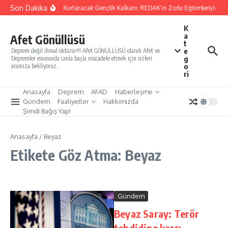
İçeriğe atla
Son Dakika
Yarınları Kurtaracak Gençlik Kalkanı: REDAK’ın Zorlu Eğitimleriyle Tür
K
a
Afet Gönüllüsü
t
e
Deprem değil ihmal öldürür!!! Afet GÖNÜLLÜSÜ olarak Afet ve
g
Depremler esnasında canla başla mücadele etmek için sizleri
o
aramıza bekliyoruz.
ri
Anasayfa
Deprem
AFAD
Haberleşme
Gündem
Faaliyetler
Hakkımızda
Şimdi Bağış Yap!
Anasayfa
/
Beyaz
Etikete Göz Atma: Beyaz
Gündem
Beyaz Saray: Terör
tehdidine karşı