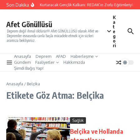
İçeriğe atla
Son Dakika
Yarınları Kurtaracak Gençlik Kalkanı: REDAK’ın Zorlu Eğitimleriyle Tü
K
a
Afet Gönüllüsü
t
e
Deprem değil ihmal öldürür!!! Afet GÖNÜLLÜSÜ olarak Afet ve
g
Depremler esnasında canla başla mücadele etmek için sizleri
o
aramıza bekliyoruz.
ri
Anasayfa
Deprem
AFAD
Haberleşme
Gündem
Faaliyetler
Hakkımızda
Şimdi Bağış Yap!
Anasayfa
/
Belçika
Etikete Göz Atma: Belçika
Sağlık
Belçika ve Hollanda
otomatlar ve