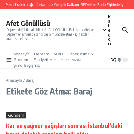
İçeriğe atla
Son Dakika
Yarınları Kurtaracak Gençlik Kalkanı: REDAK’ın Zorlu Eğitimleriyle Türk
K
a
Afet Gönüllüsü
t
e
Deprem değil ihmal öldürür!!! Afet GÖNÜLLÜSÜ olarak Afet ve
g
Depremler esnasında canla başla mücadele etmek için sizleri
o
aramıza bekliyoruz.
ri
Anasayfa
Deprem
AFAD
Haberleşme
Gündem
Faaliyetler
Hakkımızda
Şimdi Bağış Yap!
Anasayfa
/
Baraj
Etikete Göz Atma: Baraj
Gündem
Kar ve yağmur yağışları sonrası İstanbul’daki
baraj doluluk oranları belli oldu