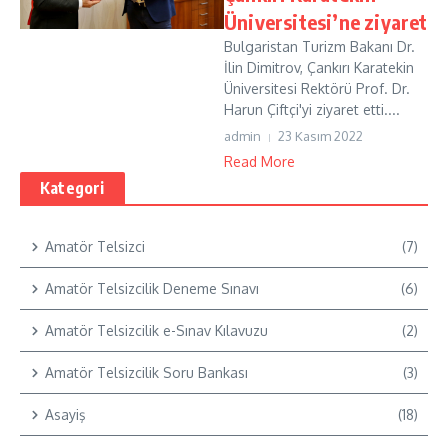
Üniversitesi’ne ziyaret
Bulgaristan Turizm Bakanı Dr.
İlin Dimitrov, Çankırı Karatekin
Üniversitesi Rektörü Prof. Dr.
Harun Çiftçi'yi ziyaret etti....
admin
23 Kasım 2022
Read More
Kategori
Amatör Telsizci
(7)
Amatör Telsizcilik Deneme Sınavı
(6)
Amatör Telsizcilik e-Sınav Kılavuzu
(2)
Amatör Telsizcilik Soru Bankası
(3)
Asayiş
(18)