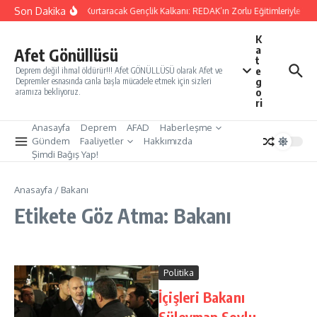
İçeriğe atla
Son Dakika
Yarınları Kurtaracak Gençlik Kalkanı: REDAK’ın Zorlu Eğitimleriyle Türk
K
a
Afet Gönüllüsü
t
e
Deprem değil ihmal öldürür!!! Afet GÖNÜLLÜSÜ olarak Afet ve
g
Depremler esnasında canla başla mücadele etmek için sizleri
o
aramıza bekliyoruz.
ri
Anasayfa
Deprem
AFAD
Haberleşme
Gündem
Faaliyetler
Hakkımızda
Şimdi Bağış Yap!
Anasayfa
/
Bakanı
Etikete Göz Atma: Bakanı
Politika
İçişleri Bakanı
Süleyman Soylu