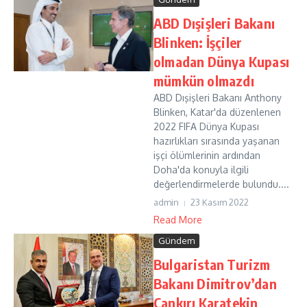
ABD Dışişleri Bakanı
Blinken: İşçiler
olmadan Dünya Kupası
mümkün olmazdı
ABD Dışişleri Bakanı Anthony
Blinken, Katar'da düzenlenen
2022 FIFA Dünya Kupası
hazırlıkları sırasında yaşanan
işçi ölümlerinin ardından
Doha'da konuyla ilgili
değerlendirmelerde bulundu....
admin
23 Kasım 2022
Read More
Gündem
Bulgaristan Turizm
Bakanı Dimitrov’dan
Çankırı Karatekin