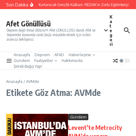
İçeriğe atla
Son Dakika
Yarınları Kurtaracak Gençlik Kalkanı: REDAK’ın Zorlu Eğitimleriyle Tü
K
a
Afet Gönüllüsü
t
e
Deprem değil ihmal öldürür!!! Afet GÖNÜLLÜSÜ olarak Afet ve
g
Depremler esnasında canla başla mücadele etmek için sizleri
o
aramıza bekliyoruz.
ri
Anasayfa
Deprem
AFAD
Haberleşme
Gündem
Faaliyetler
Hakkımızda
Şimdi Bağış Yap!
Anasayfa
/
AVMde
Etikete Göz Atma: AVMde
Gündem
Levent’te Metrocity
AVM’de yangın