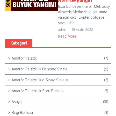
İstanbul Levent'te bir Metrocity
Alışveriş Merkezi'nin çatısında
yangın çıktı. Ekipler bölgeye
sevk edildi....
admin
18 Aralık 2022
Read More
Kategori
Amatör Telsizci
(7)
Amatör Telsizcilik Deneme Sınavı
(6)
Amatör Telsizcilik e-Sınav Kılavuzu
(2)
Amatör Telsizcilik Soru Bankası
(3)
Asayiş
(18)
Bilgi Bankası
(3)