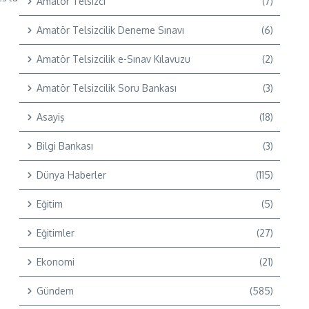
Amatör Telsizci
(7)
Amatör Telsizcilik Deneme Sınavı
(6)
Amatör Telsizcilik e-Sınav Kılavuzu
(2)
Amatör Telsizcilik Soru Bankası
(3)
Asayiş
(18)
Bilgi Bankası
(3)
Dünya Haberler
(115)
Eğitim
(5)
Eğitimler
(27)
Ekonomi
(21)
Gündem
(585)