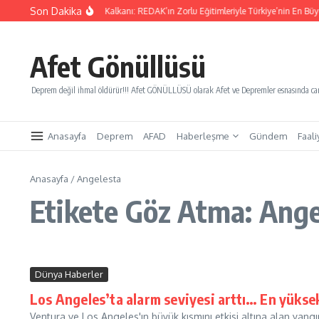
İçeriğe atla
Son Dakika
rınları Kurtaracak Gençlik Kalkanı: REDAK’ın Zorlu Eğitimleriyle Türkiye’nin En Büyük
Afet Gönüllüsü
Deprem değil ihmal öldürür!!! Afet GÖNÜLLÜSÜ olarak Afet ve Depremler esnasında canl
Anasayfa
Deprem
AFAD
Haberleşme
Gündem
Faali
Anasayfa
/
Angelesta
Etikete Göz Atma: Ange
Dünya Haberler
Los Angeles’ta alarm seviyesi arttı… En yüksek
Ventura ve Los Angeles'ın büyük kısmını etkisi altına alan yan