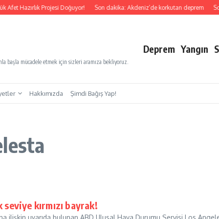
 Afet Hazırlık Projesi Doğuyor!
Son dakika: Akdeniz’de korkutan deprem
Son
Deprem
Yangın
S
a başla mücadele etmek için sizleri aramıza bekliyoruz.
yetler
Hakkımızda
Şimdi Bağış Yap!
lesta
 seviye kırmızı bayrak!
gına ilişkin uyarıda bulunan ABD Ulusal Hava Durumu Servisi Los Angel